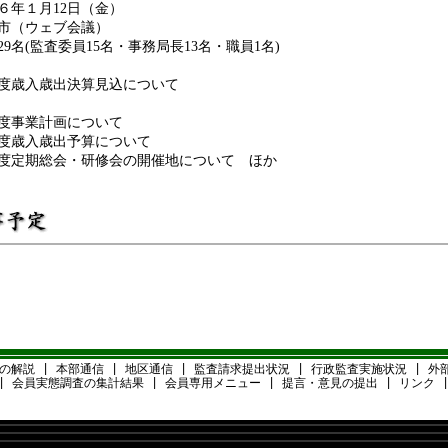
６年１月12日（金）
市（ウェブ会議）
29名(監査委員15名・事務局長13名・職員1名)
度歳入歳出決算見込について
度事業計画について
度歳入歳出予算について
度定期総会・研修会の開催地について ほか
の解説
|
本部通信
|
地区通信
|
監査請求提出状況
|
行政監査実施状況
|
外
|
会員実態調査の集計結果
|
会員専用メニュー
|
提言・意見の提出
|
リンク