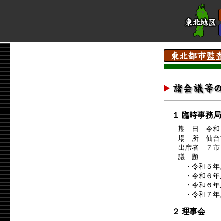
１ 臨時事務
期 日 令和５
場 所 仙台
出席者 ７市
議 題
・令和５年
・令和６年
・令和６年
・令和７年
２ 理事会